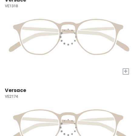
VE1318
+
Versace
VE2174