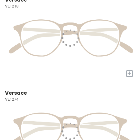
VE1218
+
Versace
VE1274