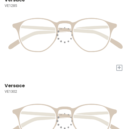
VE1285
+
Versace
VE1302