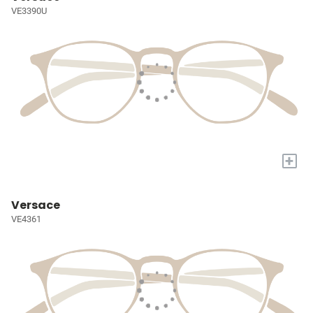
VE3390U
+
Versace
VE4361