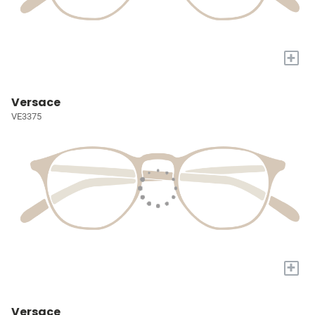
+
Versace
VE3375
+
Versace