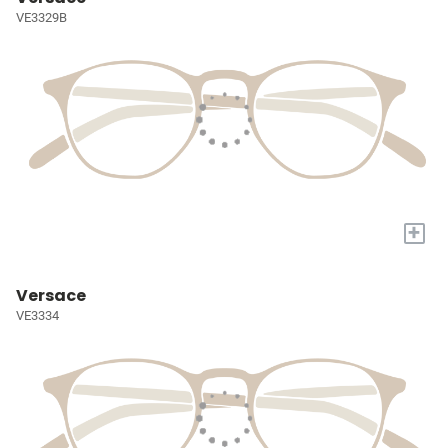
VE3329B
+
Versace
VE3334