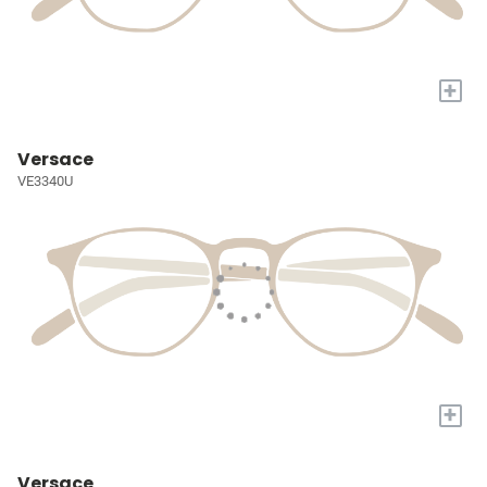
+
Versace
VE3340U
+
Versace