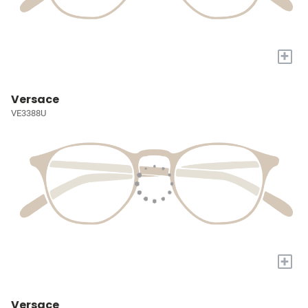
+
Versace
VE3388U
+
Versace