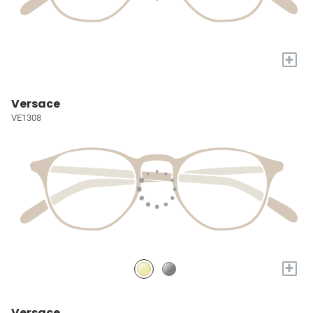
+
Versace
VE1308
+
Versace