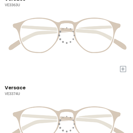
VE3363U
+
Versace
VE3374U