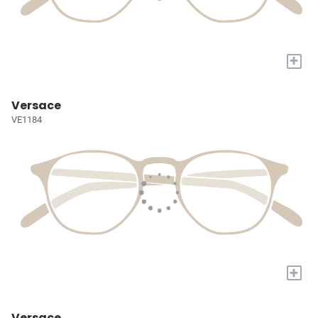
+
Versace
VE1184
+
Versace