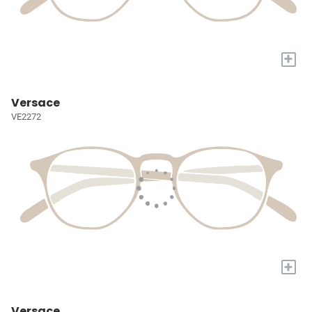
+
Versace
VE2272
+
Versace