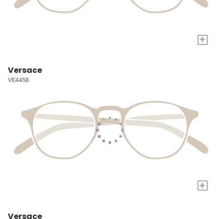
+
Versace
VE4458
+
Versace