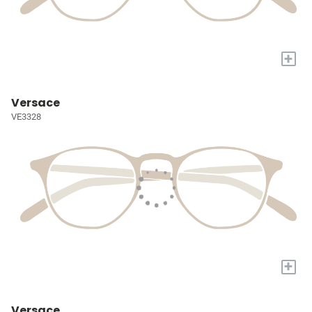
+
Versace
VE3328
+
Versace