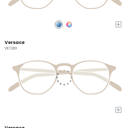
+
Versace
VE1283
+
Versace