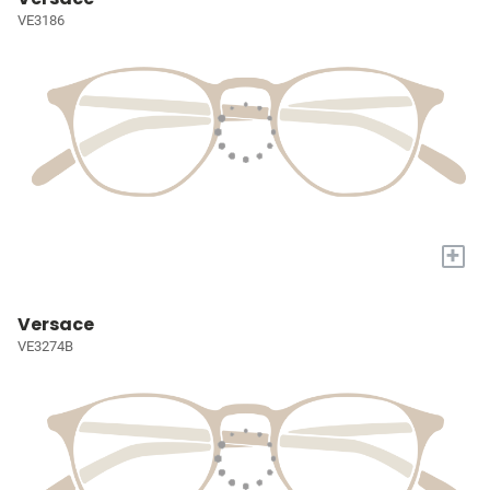
VE3186
+
Versace
VE3274B