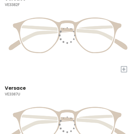
VE3382F
+
Versace
VE3387U