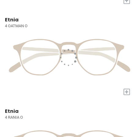
+
Etnia
4 OATMAN O
+
Etnia
4 RANIA O