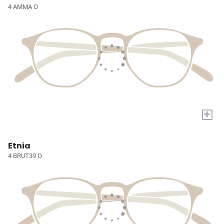
4 AMMA O
+
Etnia
4 BRUT39 O