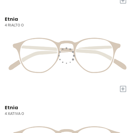
+
Etnia
4 RIALTO O
+
Etnia
4 XATIVA O