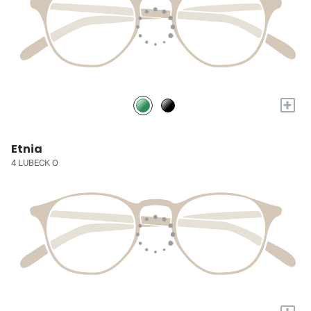
+
Etnia
4 LUBECK O