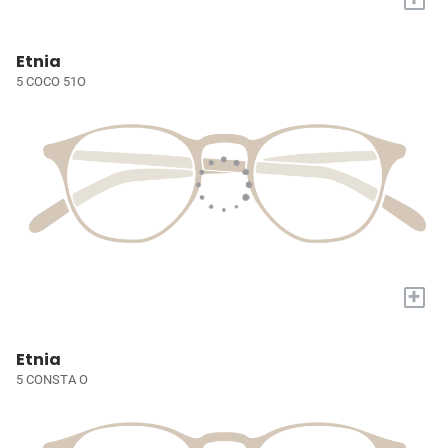
Etnia
5 COCO 51O
+
Etnia
5 CONSTA O