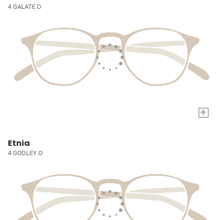
4 GALATE O
+
Etnia
4 GODLEY O