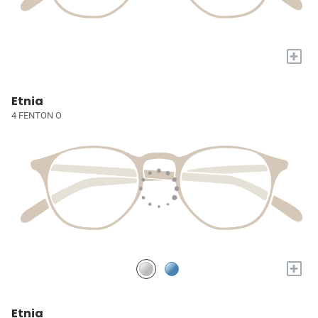
+
Etnia
4 FENTON O
+
Etnia