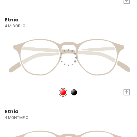
+
Etnia
4 MIDORI O
+
Etnia
4 MONTME O