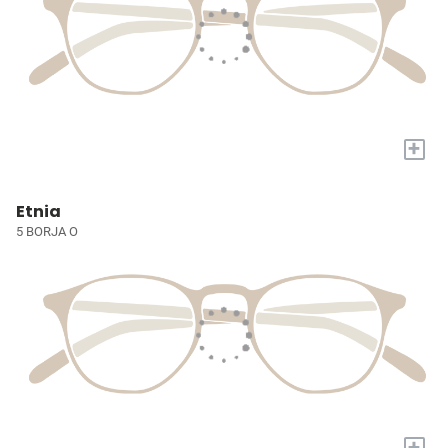
+
Etnia
5 BORJA O
+