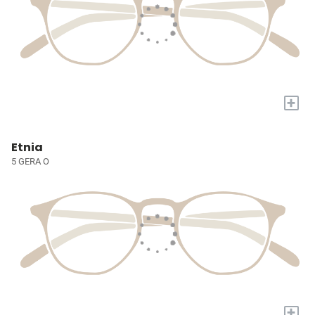
+
Etnia
5 GERA O
+