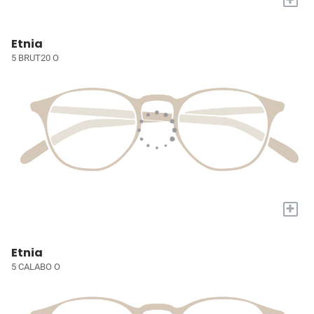
Etnia
5 BRUT20 O
+
Etnia
5 CALABO O