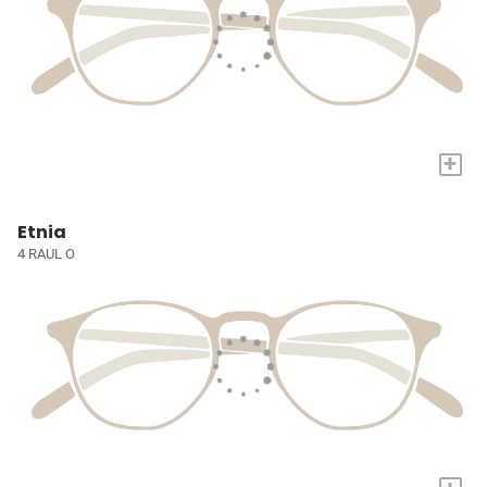
+
Etnia
4 RAUL O