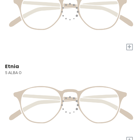
+
Etnia
5 ALBA O
+