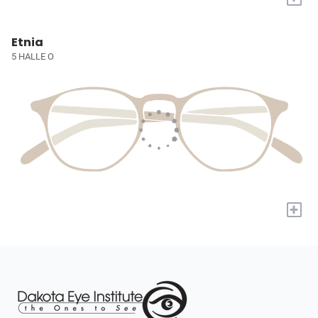
Etnia
5 HALLE O
+