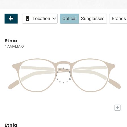
Location
Optical
Sunglasses
Brands
Etnia
4 AMALIA O
+
Etnia