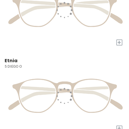
+
Etnia
5 DIEGO O
+