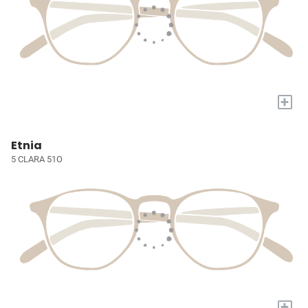
+
Etnia
5 CLARA 51O
+