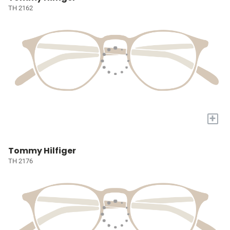
TH 2162
+
Tommy Hilfiger
TH 2176