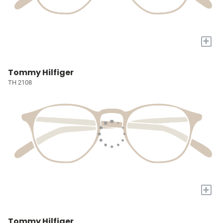
+
Tommy Hilfiger
TH 2108
+
Tommy Hilfiger