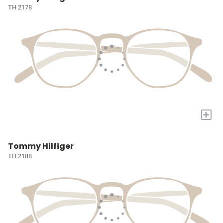
TH 2178
+
Tommy Hilfiger
TH 2188