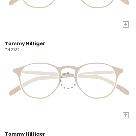
+
Tommy Hilfiger
TH 2189
+
Tommy Hilfiger