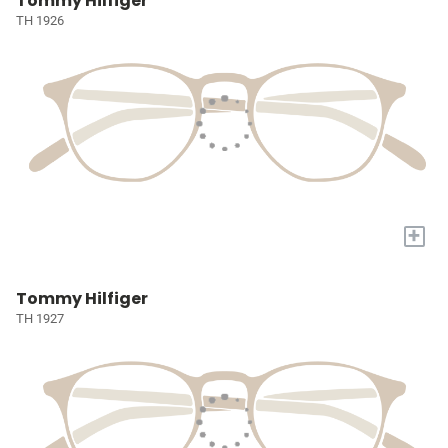
Tommy Hilfiger
TH 1926
+
Tommy Hilfiger
TH 1927