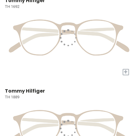
Tommy Hilfiger
TH 1692
+
Tommy Hilfiger
TH 1889