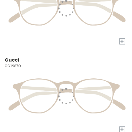
+
Gucci
GG1987O
+