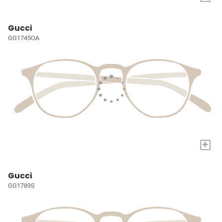
Gucci
GG1745OA
+
Gucci
GG1789S