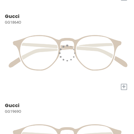
Gucci
GG1864O
+
Gucci
GG1969O