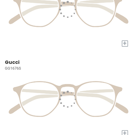
+
Gucci
GG1676S
+