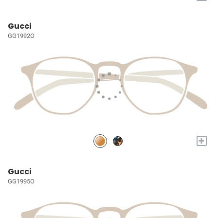
Gucci
GG1992O
+
Gucci
GG1995O