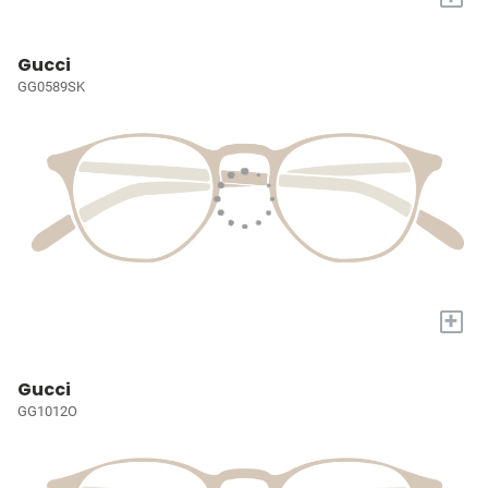
Gucci
GG0589SK
+
Gucci
GG1012O