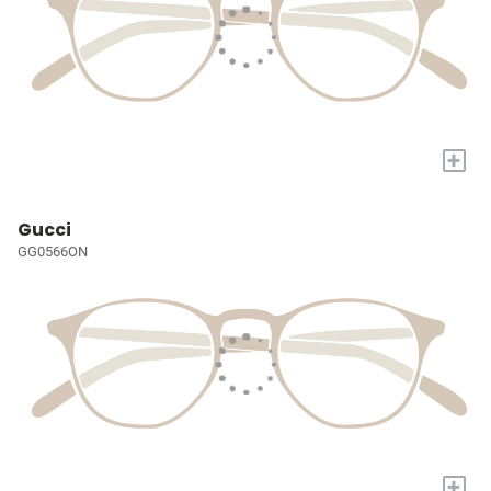
+
Gucci
GG0566ON
+