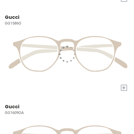
Gucci
GG1586O
+
Gucci
GG1609OA