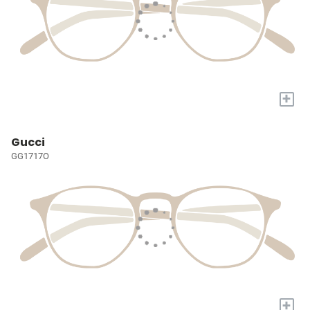
+
Gucci
GG1717O
+