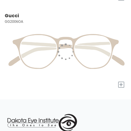
Gucci
GG2006OA
+