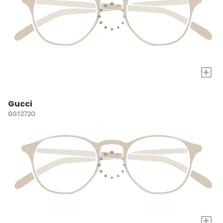
+
Gucci
GG1272O
+