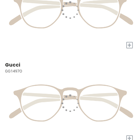
+
Gucci
GG1497O
+