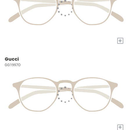
+
Gucci
GG1997O
+