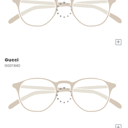
+
Gucci
GG0184O
+