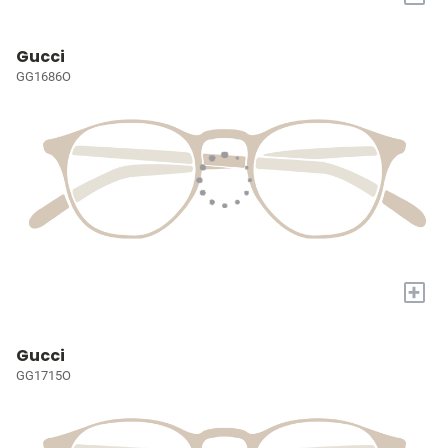
Gucci
GG1686O
+
Gucci
GG1715O