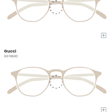
+
Gucci
GG1863O
+