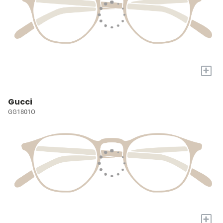
+
Gucci
GG1801O
+