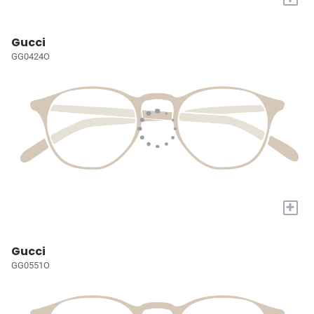
Gucci
GG0424O
+
Gucci
GG0551O