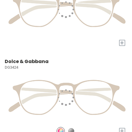
+
Dolce & Gabbana
DG3424
+