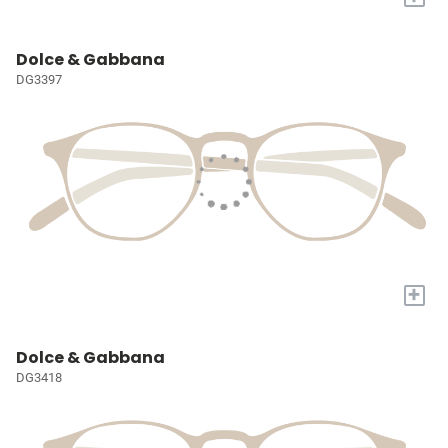
Dolce & Gabbana
DG3397
+
Dolce & Gabbana
DG3418