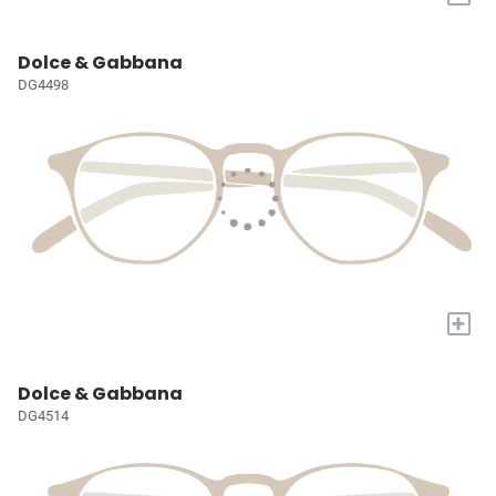
Dolce & Gabbana
DG4498
+
Dolce & Gabbana
DG4514