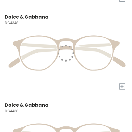
Dolce & Gabbana
DG4348
+
Dolce & Gabbana
DG4438