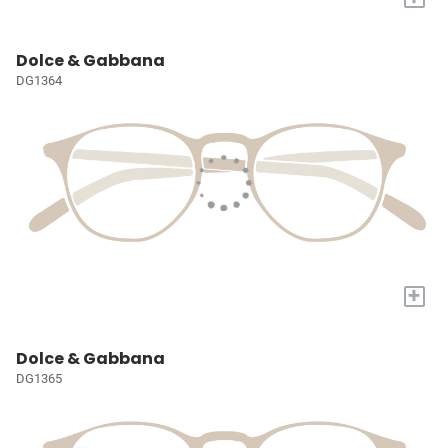
Dolce & Gabbana
DG1364
+
Dolce & Gabbana
DG1365