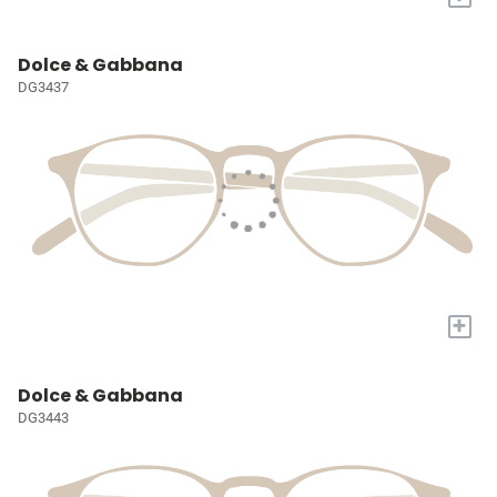
Dolce & Gabbana
DG3437
+
Dolce & Gabbana
DG3443