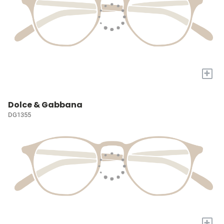
+
Dolce & Gabbana
DG1355
+