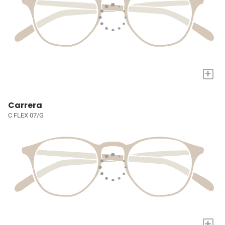
+
Carrera
C FLEX 07/G
+