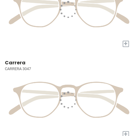
+
Carrera
CARRERA 3047
+