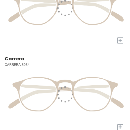
+
Carrera
CARRERA 8934
+