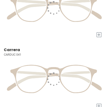
+
Carrera
CARDUC 041
+