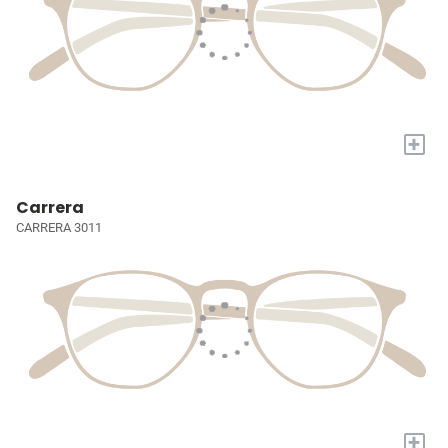
+
Carrera
CARRERA 3011
+