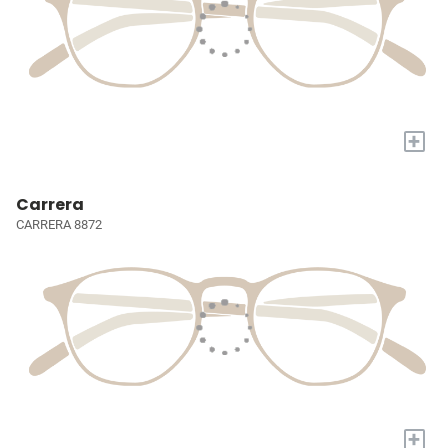
+
Carrera
CARRERA 8872
+