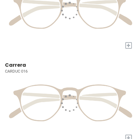
+
Carrera
CARDUC 016
+