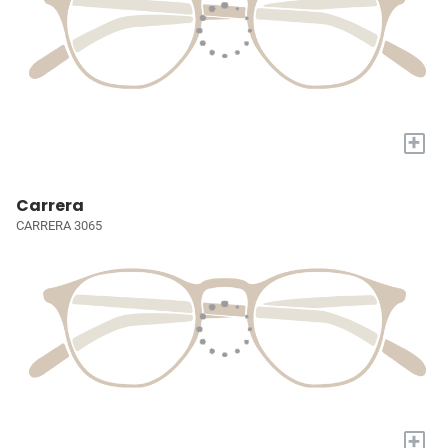
+
Carrera
CARRERA 3065
+