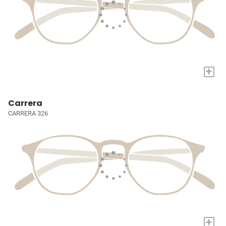
+
Carrera
CARRERA 326
+