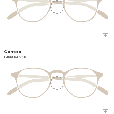
+
Carrera
CARRERA 8896
+